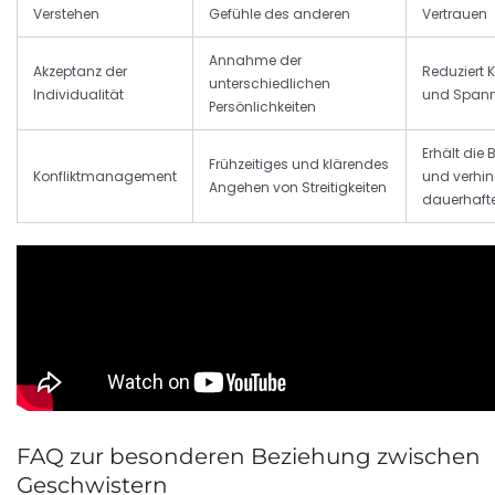
Verstehen
Gefühle des anderen
Vertrauen
Annahme der
Akzeptanz der
Reduziert K
unterschiedlichen
Individualität
und Span
Persönlichkeiten
Erhält die
Frühzeitiges und klärendes
Konfliktmanagement
und verhin
Angehen von Streitigkeiten
dauerhafte
FAQ zur besonderen Beziehung zwischen
Geschwistern