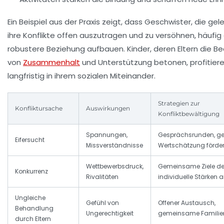
Ein Beispiel aus der Praxis zeigt, dass Geschwister, die gel
ihre Konflikte offen auszutragen und zu versöhnen, häufig
robustere Beziehung aufbauen. Kinder, deren Eltern die 
von
Zusammenhalt
und Unterstützung betonen, profitier
langfristig in ihrem sozialen Miteinander.
Strategien zur
Konfliktursache
Auswirkungen
Konfliktbewältigung
Spannungen,
Gesprächsrunden, ge
Eifersucht
Missverständnisse
Wertschätzung förde
Wettbewerbsdruck,
Gemeinsame Ziele def
Konkurrenz
Rivalitäten
individuelle Stärken 
Ungleiche
Gefühl von
Offener Austausch,
Behandlung
Ungerechtigkeit
gemeinsame Familie
durch Eltern