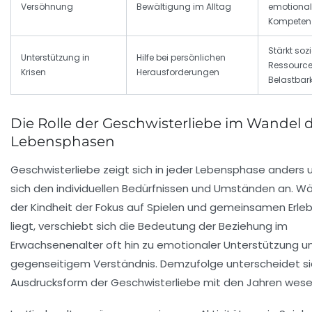
Versöhnung
Bewältigung im Alltag
emotional
Kompeten
Stärkt soz
Unterstützung in
Hilfe bei persönlichen
Ressourc
Krisen
Herausforderungen
Belastbark
Die Rolle der Geschwisterliebe im Wandel 
Lebensphasen
Geschwisterliebe zeigt sich in jeder Lebensphase anders 
sich den individuellen Bedürfnissen und Umständen an. Wä
der Kindheit der Fokus auf
Spielen
und gemeinsamen Erleb
liegt, verschiebt sich die Bedeutung der Beziehung im
Erwachsenenalter oft hin zu emotionaler
Unterstützung
u
gegenseitigem Verständnis. Demzufolge unterscheidet si
Ausdrucksform der Geschwisterliebe mit den Jahren wesen