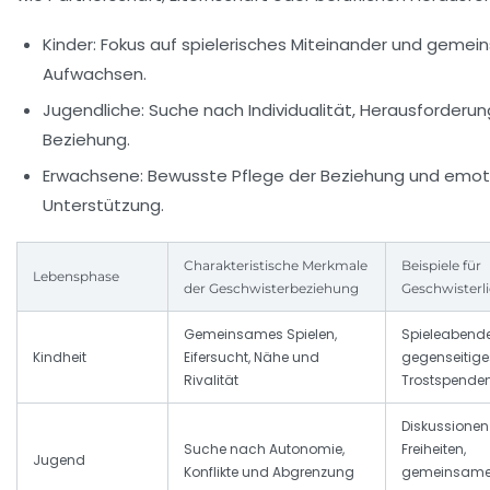
Kinder:
Fokus auf spielerisches Miteinander und geme
Aufwachsen.
Jugendliche:
Suche nach Individualität, Herausforderun
Beziehung.
Erwachsene:
Bewusste Pflege der Beziehung und emot
Unterstützung.
Charakteristische Merkmale
Beispiele für
Lebensphase
der Geschwisterbeziehung
Geschwisterl
Gemeinsames Spielen,
Spieleabende
Kindheit
Eifersucht, Nähe und
gegenseitige
Rivalität
Trostspende
Diskussionen
Suche nach Autonomie,
Freiheiten,
Jugend
Konflikte und Abgrenzung
gemeinsames