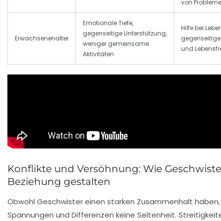
von Problem
Emotionale Tiefe,
Hilfe bei Lebe
gegenseitige Unterstützung,
Erwachsenenalter
gegenseitige
weniger gemeinsame
und Lebensfr
Aktivitäten
Konflikte und Versöhnung: Wie Geschwiste
Beziehung gestalten
Obwohl Geschwister einen starken Zusammenhalt haben, 
Spannungen und Differenzen keine Seltenheit. Streitigkeit