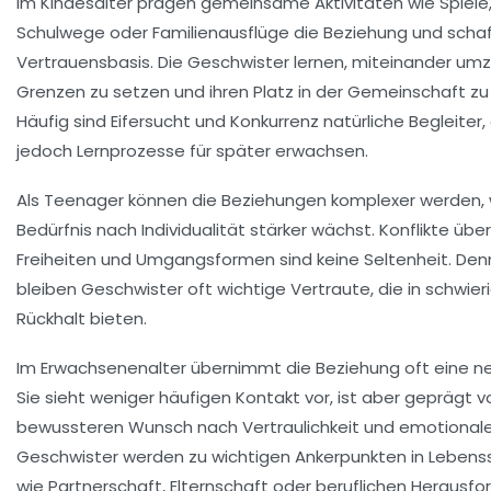
Im Kindesalter prägen gemeinsame Aktivitäten wie Spiele
Schulwege oder Familienausflüge die Beziehung und scha
Vertrauensbasis. Die Geschwister lernen, miteinander um
Grenzen zu setzen und ihren Platz in der
Gemeinschaft
zu 
Häufig sind Eifersucht und Konkurrenz natürliche Begleiter
jedoch Lernprozesse für später erwachsen.
Als Teenager können die Beziehungen komplexer werden, 
Bedürfnis nach Individualität stärker wächst. Konflikte übe
Freiheiten und Umgangsformen sind keine Seltenheit. De
bleiben Geschwister oft wichtige Vertraute, die in schwier
Rückhalt bieten.
Im Erwachsenenalter übernimmt die Beziehung oft eine ne
Sie sieht weniger häufigen Kontakt vor, ist aber geprägt 
bewussteren Wunsch nach
Vertraulichkeit
und emotionaler
Geschwister werden zu wichtigen Ankerpunkten in Lebens
wie Partnerschaft, Elternschaft oder beruflichen Herausfo