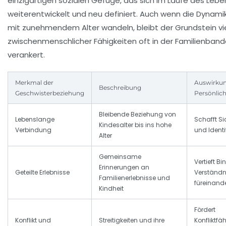
einzigartigen sozialen Gefüge, das sich im Laufe des Leb
weiterentwickelt und neu definiert. Auch wenn die Dynami
mit zunehmendem Alter wandeln, bleibt der Grundstein vi
zwischenmenschlicher Fähigkeiten oft in der
Familienband
verankert.
Merkmal der
Auswirkun
Beschreibung
Geschwisterbeziehung
Persönlich
Bleibende Beziehung von
Lebenslange
Schafft Si
Kindesalter bis ins hohe
Verbindung
und Identi
Alter
Gemeinsame
Vertieft B
Erinnerungen an
Geteilte Erlebnisse
Verständn
Familienerlebnisse und
füreinand
Kindheit
Fördert
Konflikt und
Streitigkeiten und ihre
Konfliktfä