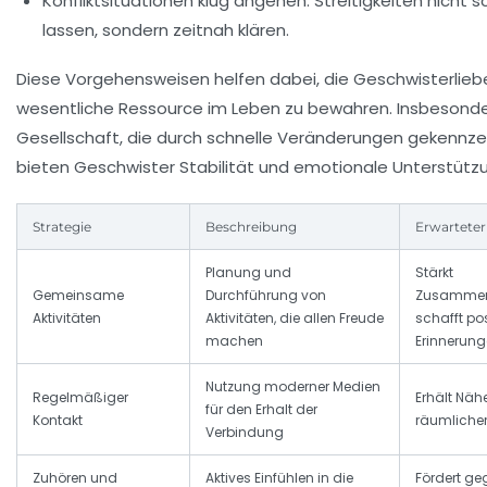
Konfliktsituationen klug angehen:
Streitigkeiten nicht 
lassen, sondern zeitnah klären.
Diese Vorgehensweisen helfen dabei, die Geschwisterlieb
wesentliche Ressource im Leben zu bewahren. Insbesonder
Gesellschaft, die durch schnelle Veränderungen gekennzei
bieten Geschwister Stabilität und emotionale Unterstütz
Strategie
Beschreibung
Erwarteter
Planung und
Stärkt
Gemeinsame
Durchführung von
Zusammen
Aktivitäten
Aktivitäten, die allen Freude
schafft pos
machen
Erinnerun
Nutzung moderner Medien
Regelmäßiger
Erhält Nähe
für den Erhalt der
Kontakt
räumlicher
Verbindung
Zuhören und
Aktives Einfühlen in die
Fördert ge