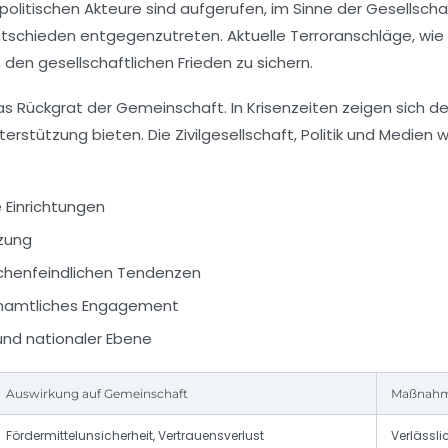
 politischen Akteure sind aufgerufen, im Sinne der Gesell
chieden entgegenzutreten. Aktuelle Terroranschläge, wie i
den gesellschaftlichen Frieden zu sichern.
 das Rückgrat der Gemeinschaft. In Krisenzeiten zeigen sic
nterstützung bieten. Die Zivilgesellschaft, Politik und Medien
e Einrichtungen
tzung
henfeindlichen Tendenzen
renamtliches Engagement
und nationaler Ebene
Auswirkung auf Gemeinschaft
Maßnahme
Fördermittelunsicherheit, Vertrauensverlust
Verlässli