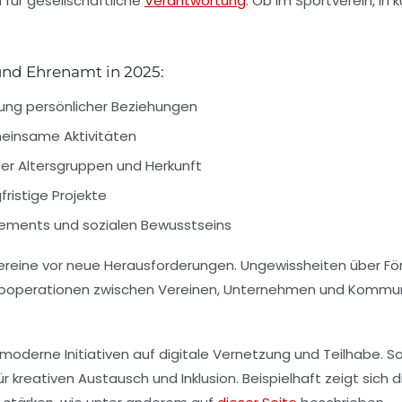
 für gesellschaftliche
Verantwortung
. Ob im Sportverein, in
 und Ehrenamt in 2025:
ung persönlicher Beziehungen
einsame Aktivitäten
ller Altersgruppen und Herkunft
fristige Projekte
gements und sozialen Bewusstseins
ele Vereine vor neue Herausforderungen. Ungewissheiten übe
Kooperationen zwischen Vereinen, Unternehmen und Kommunen
 moderne Initiativen auf digitale Vernetzung und Teilhabe.
 kreativen Austausch und Inklusion. Beispielhaft zeigt sich d