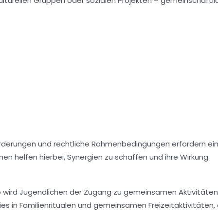
 kulturellen Gruppen oder sozialen Projekten – gemeinschaftl
r Förderungen und rechtliche Rahmenbedingungen erfordern ei
 helfen hierbei, Synergien zu schaffen und ihre Wirkung
 So wird Jugendlichen der Zugang zu gemeinsamen Aktivitäten
ies in Familienritualen und gemeinsamen Freizeitaktivitäten, 