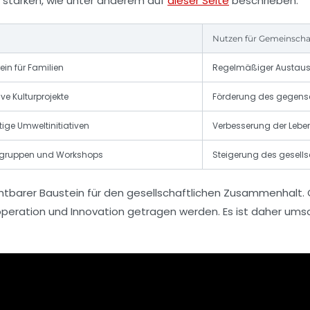
stärken, wie unter anderem auf
dieser Seite
beschrieben.
Nutzen für Gemeinscha
ein für Familien
Regelmäßiger Austaus
ive Kulturprojekte
Förderung des gegense
tige Umweltinitiativen
Verbesserung der Lebe
gruppen und Workshops
Steigerung des gesell
htbarer Baustein für den gesellschaftlichen Zusammenhalt. 
eration und Innovation getragen werden. Es ist daher um