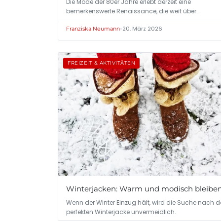
Die Mode der 80er Jahre erlebt derzeit eine
bemerkenswerte Renaissance, die weit über
nostalgische…
•
20. März 2026
Franziska Neumann
FREIZEIT & AKTIVITÄTEN
Winterjacken: Warm und modisch bleibe
Wenn der Winter Einzug hält, wird die Suche nach d
perfekten Winterjacke unvermeidlich.