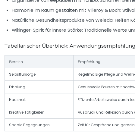
Organisierte Kaffeepausen mit Tchibo:
Schaffen Gemei
Harmonie im Raum gestalten mit Villeroy & Boch:
Stilv
Natürliche Gesundheitsprodukte von Weleda:
Helfen Kö
Wikinger-Spirit für innere Stärke:
Traditionelle Werte un
Tabellarischer Überblick: Anwendungsempfehlun
Bereich
Empfehlung
Selbstfürsorge
Regelmäßige Pflege und Welln
Erholung
Genussvolle Pausen mit hochw
Haushalt
Effiziente Arbeitsweise durch te
Kreative Tätigkeiten
Ausdruck und Reflexion durch 
Soziale Begegnungen
Zeit für Gespräche und gemei