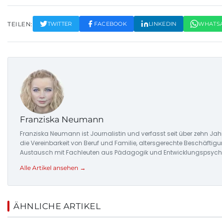
TEILEN:
TWITTER
FACEBOOK
LINKEDIN
WHATS
Franziska Neumann
Franziska Neumann ist Journalistin und verfasst seit über zehn Jahr
die Vereinbarkeit von Beruf und Familie, altersgerechte Beschäftigu
Austausch mit Fachleuten aus Pädagogik und Entwicklungspsycho
Alle Artikel ansehen →
ÄHNLICHE ARTIKEL