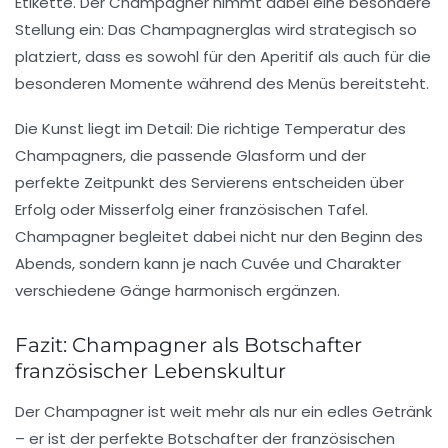
Etikette
. Der Champagner nimmt dabei eine
besondere
Stellung
ein: Das
Champagnerglas
wird strategisch so
platziert, dass es sowohl für den
Aperitif
als auch für die
besonderen Momente
während des Menüs bereitsteht.
Die
Kunst liegt im Detail
: Die
richtige Temperatur
des
Champagners, die
passende Glasform
und der
perfekte Zeitpunkt
des Servierens entscheiden über
Erfolg oder Misserfolg
einer französischen Tafel.
Champagner begleitet dabei nicht nur den
Beginn des
Abends
, sondern kann je nach
Cuvée und Charakter
verschiedene Gänge harmonisch ergänzen.
Fazit: Champagner als Botschafter
französischer Lebenskultur
Der Champagner ist weit mehr als nur ein
edles Getränk
– er ist der
perfekte Botschafter
der französischen