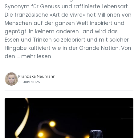
Synonym für Genuss und raffinierte Lebensart.
Die französische «Art de vivre» hat Millionen von
Menschen auf der ganzen Welt inspiriert und
geprägt. In keinem anderen Land wird das
Essen und Trinken so zelebriert und mit solcher
Hingabe kultiviert wie in der Grande Nation. Von
den … mehr lesen
Franziska Neumann
19. Juni 2025