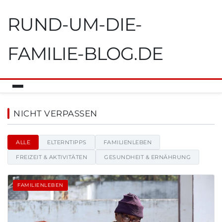
RUND-UM-DIE-
FAMILIE-BLOG.DE
Rund-um-die-familie-blog.de -
NICHT VERPASSEN
ALLE
ELTERNTIPPS
FAMILIENLEBEN
FREIZEIT & AKTIVITÄTEN
GESUNDHEIT & ERNÄHRUNG
FAMILIENLEBEN