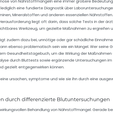
agnose von Nährstoffmängeln eine immer größere Bedeutung f
ediglich eine fundierte Diagnostik über Laboruntersuchungen 
inen, Mineralstoffen und anderen essenziellen Nährstoffen
rausforderung liegt oft darin, dass solche Tests in der ärztl
ichtbares Werkzeug, um gezielte Maßnahmen zu ergreifen u
s trägt zudem dazu bei, unnötige oder gar schädliche Einna
nn ebenso problematisch sein wie ein Mangel. Wer seine G
einem Gesundheitstagebuch, um die Wirkung der Maßnahmen 
yse durch Bluttests sowie ergänzende Untersuchungen im Stuh
nd gezielt entgegenwirken können.
n durch differenzierte Blutuntersuchungen
eder wirkungsvollen Behandlung von Nährstoffmangel. Gerade 