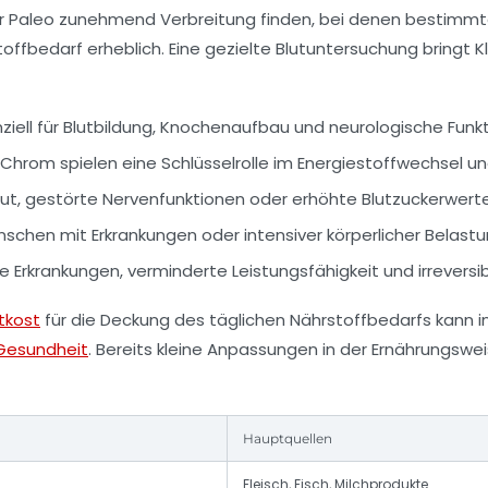
r Paleo zunehmend Verbreitung finden, bei denen bestimm
ffbedarf erheblich. Eine gezielte Blutuntersuchung bringt K
nziell für Blutbildung, Knochenaufbau und neurologische Funk
 Chrom spielen eine Schlüsselrolle im Energiestoffwechsel 
ut, gestörte Nervenfunktionen oder erhöhte Blutzuckerwerte
chen mit Erkrankungen oder intensiver körperlicher Belastu
 Erkrankungen, verminderte Leistungsfähigkeit und irrevers
tkost
für die Deckung des täglichen Nährstoffbedarfs kann i
e Gesundheit
. Bereits kleine Anpassungen in der Ernährungsw
Hauptquellen
Fleisch, Fisch, Milchprodukte