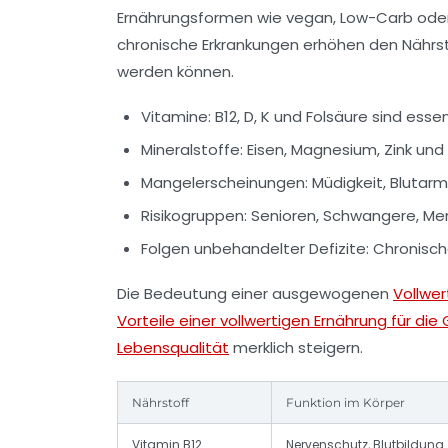
Ernährungsformen wie vegan, Low-Carb ode
chronische Erkrankungen erhöhen den Nährsto
werden können.
Vitamine:
B12, D, K und Folsäure sind esse
Mineralstoffe:
Eisen, Magnesium, Zink und
Mangelerscheinungen:
Müdigkeit, Blutarm
Risikogruppen:
Senioren, Schwangere, Mens
Folgen unbehandelter Defizite:
Chronische
Die Bedeutung einer ausgewogenen
Vollwer
Vorteile einer vollwertigen Ernährung für di
Lebensqualität
merklich steigern.
Nährstoff
Funktion im Körper
Vitamin B12
Nervenschutz, Blutbildung