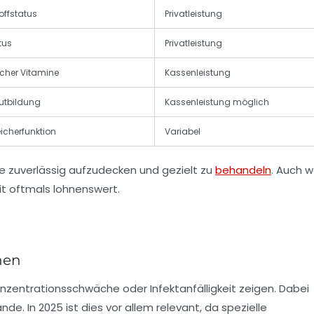
toffstatus
Privatleistung
tus
Privatleistung
licher Vitamine
Kassenleistung
lutbildung
Kassenleistung möglich
icherfunktion
Variabel
te zuverlässig aufzudecken und gezielt zu
behandeln
. Auch 
it oftmals lohnenswert.
hen
zentrationsschwäche oder Infektanfälligkeit zeigen. Dabei
In 2025 ist dies vor allem relevant, da spezielle