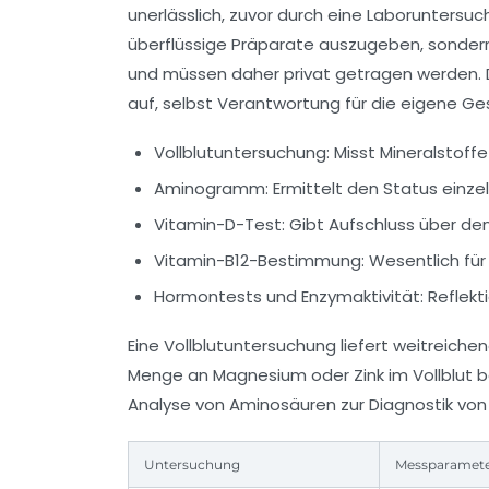
unerlässlich, zuvor durch eine Laboruntersuc
überflüssige Präparate auszugeben, sondern 
und müssen daher privat getragen werden. Di
auf, selbst Verantwortung für die eigene Ge
Vollblutuntersuchung:
Misst Mineralstoff
Aminogramm:
Ermittelt den Status einz
Vitamin-D-Test:
Gibt Aufschluss über den
Vitamin-B12-Bestimmung:
Wesentlich für
Hormontests und Enzymaktivität:
Reflekt
Eine Vollblutuntersuchung liefert weitreiche
Menge an Magnesium oder Zink im Vollblut b
Analyse von Aminosäuren zur Diagnostik vo
Untersuchung
Messparamet