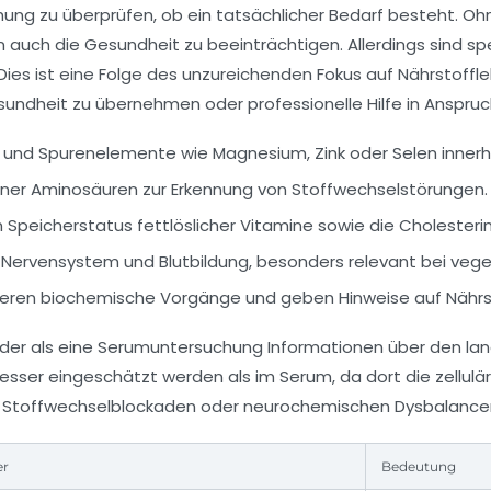
hung zu überprüfen, ob ein tatsächlicher Bedarf besteht. Ohn
auch die Gesundheit zu beeinträchtigen. Allerdings sind spe
es ist eine Folge des unzureichenden Fokus auf Nährstoffle
sundheit zu übernehmen oder professionelle Hilfe in Anspru
e und Spurenelemente wie Magnesium, Zink oder Selen innerha
elner Aminosäuren zur Erkennung von Stoffwechselstörungen.
 Speicherstatus fettlöslicher Vitamine sowie die Cholesteri
 Nervensystem und Blutbildung, besonders relevant bei vege
ieren biochemische Vorgänge und geben Hinweise auf Nährst
nder als eine Serumuntersuchung Informationen über den lang
esser eingeschätzt werden als im Serum, da dort die zellul
n Stoffwechselblockaden oder neurochemischen Dysbalancen
er
Bedeutung