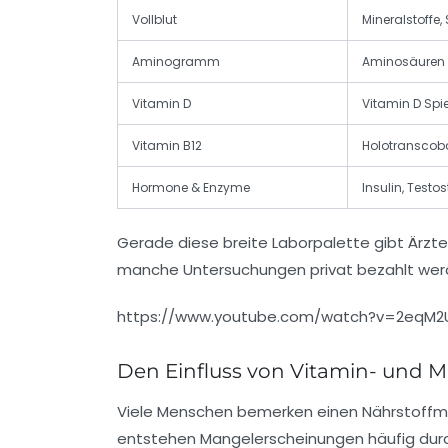
Vollblut
Mineralstoffe
Aminogramm
Aminosäuren
Vitamin D
Vitamin D Spi
Vitamin B12
Holotranscob
Hormone & Enzyme
Insulin, Testost
Gerade diese breite Laborpalette gibt Ärzte
manche Untersuchungen privat bezahlt werde
https://www.youtube.com/watch?v=2eqM2U
Den Einfluss von Vitamin- und M
Viele Menschen bemerken einen Nährstoffman
entstehen Mangelerscheinungen häufig durc