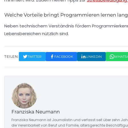
Welche Vorteile bringt Programmieren lernen langf
Neben technischem Verständnis fördern Programmierkenntni
Lebensbereichen nützlich sind.
TEILEN:
TWITTER
FACEBOOK
LINKEDIN
WHATS
Franziska Neumann
Franziska Neumann ist Journalistin und verfasst seit über zehn Jahr
die Vereinbarkeit von Beruf und Familie, altersgerechte Beschäftigu