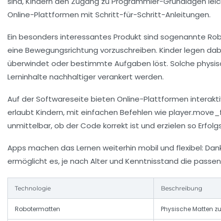
sind, Kindern den Zugang zu Programmier-Grundlagen leich
Online-Plattformen mit Schritt-für-Schritt-Anleitungen.
Ein besonders interessantes Produkt sind sogenannte
Ro
eine Bewegungsrichtung vorzuschreiben. Kinder legen dab
überwindet oder bestimmte Aufgaben löst. Solche physis
Lerninhalte nachhaltiger verankert werden.
Auf der Softwareseite bieten Online-Plattformen interakt
erlaubt Kindern, mit einfachen Befehlen wie
player.move_
unmittelbar, ob der Code korrekt ist und erzielen so Erfolg
Apps machen das Lernen weiterhin mobil und flexibel: Dank
ermöglicht es, je nach Alter und Kenntnisstand die passen
Technologie
Beschreibung
Robotermatten
Physische Matten z