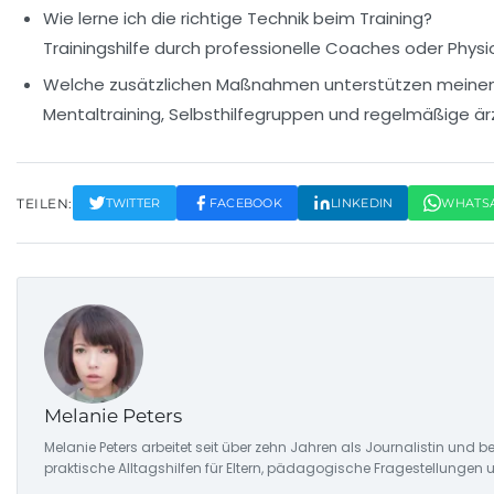
Wie lerne ich die richtige Technik beim Training?
Trainingshilfe durch professionelle Coaches oder Phy
Welche zusätzlichen Maßnahmen unterstützen meinen 
Mentaltraining, Selbsthilfegruppen und regelmäßige är
TEILEN:
TWITTER
FACEBOOK
LINKEDIN
WHATS
Melanie Peters
Melanie Peters arbeitet seit über zehn Jahren als Journalistin und be
praktische Alltagshilfen für Eltern, pädagogische Fragestellung