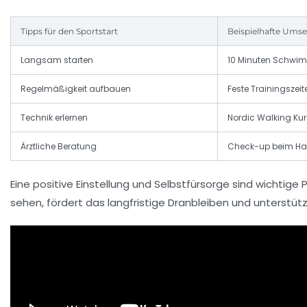
Tipps für den Sportstart
Beispielhafte Ums
Langsam starten
10 Minuten Schwim
Regelmäßigkeit aufbauen
Feste Trainingszei
Technik erlernen
Nordic Walking Ku
Ärztliche Beratung
Check-up beim Hau
Eine positive Einstellung und Selbstfürsorge sind wichti
sehen, fördert das langfristige Dranbleiben und unterstü