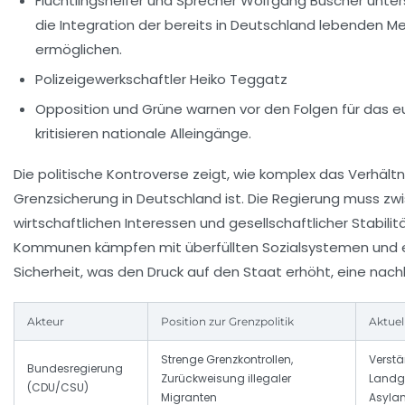
Flüchtlingshelfer und Sprecher Wolfgang Büscher
unter
die Integration der bereits in Deutschland lebenden 
ermöglichen.
Polizeigewerkschaftler Heiko Teggatz
Opposition und Grüne
warnen vor den Folgen für das 
kritisieren nationale Alleingänge.
Die politische Kontroverse zeigt, wie komplex das Verhältn
Grenzsicherung in Deutschland ist. Die Regierung muss zw
wirtschaftlichen Interessen und gesellschaftlicher Stabili
Kommunen kämpfen mit überfüllten Sozialsystemen und e
Sicherheit, was den Druck auf den Staat erhöht, eine nach
Akteur
Position zur Grenzpolitik
Aktue
Strenge Grenzkontrollen,
Verstä
Bundesregierung
Zurückweisung illegaler
Landg
(CDU/CSU)
Migranten
Asylan