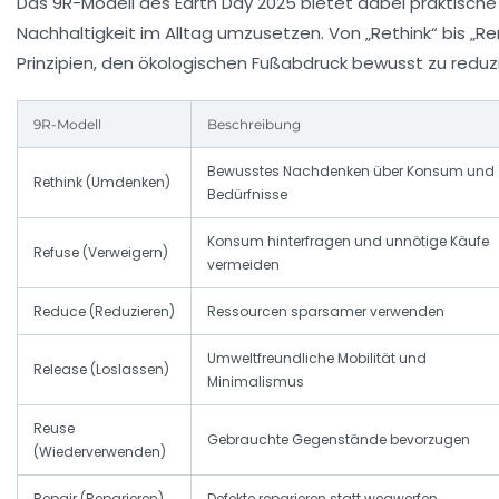
Das 9R-Modell des Earth Day 2025 bietet dabei praktisch
Nachhaltigkeit im Alltag umzusetzen. Von „Rethink“ bis „R
Prinzipien, den ökologischen Fußabdruck bewusst zu reduz
9R-Modell
Beschreibung
Bewusstes Nachdenken über Konsum und
Rethink (Umdenken)
Bedürfnisse
Konsum hinterfragen und unnötige Käufe
Refuse (Verweigern)
vermeiden
Reduce (Reduzieren)
Ressourcen sparsamer verwenden
Umweltfreundliche Mobilität und
Release (Loslassen)
Minimalismus
Reuse
Gebrauchte Gegenstände bevorzugen
(Wiederverwenden)
Repair (Reparieren)
Defekte reparieren statt wegwerfen