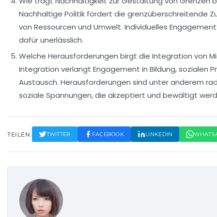
Wie trägt Nachhaltigkeit zur Gestaltung von Grenzen b
Nachhaltige Politik fördert die grenzüberschreitende
von Ressourcen und Umwelt. Individuelles Engagement u
dafür unerlässlich.
Welche Herausforderungen birgt die Integration von M
Integration verlangt Engagement in Bildung, sozialen
Austausch. Herausforderungen sind unter anderem radi
soziale Spannungen, die akzeptiert und bewältigt wer
TEILEN:
TWITTER
FACEBOOK
LINKEDIN
WHATS