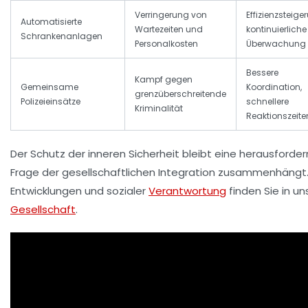
Verringerung von
Effizienzsteige
Automatisierte
Wartezeiten und
kontinuierliche
Schrankenanlagen
Personalkosten
Überwachung
Bessere
Kampf gegen
Gemeinsame
Koordination,
grenzüberschreitende
Polizeieinsätze
schnellere
Kriminalität
Reaktionszeite
Der Schutz der inneren Sicherheit bleibt eine herausforde
Frage der gesellschaftlichen Integration zusammenhängt.
Entwicklungen und sozialer
Verantwortung
finden Sie in u
Gesellschaft
.