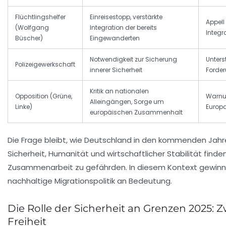
Flüchtlingshelfer
Einreisestopp, verstärkte
Appell 
(Wolfgang
Integration der bereits
Integr
Büscher)
Eingewanderten
Notwendigkeit zur Sicherung
Unters
Polizeigewerkschaft
innerer Sicherheit
Forde
Kritik an nationalen
Opposition (Grüne,
Warnu
Alleingängen, Sorge um
Linke)
Europ
europäischen Zusammenhalt
Die Frage bleibt, wie Deutschland in den kommenden Jahr
Sicherheit, Humanität und wirtschaftlicher Stabilität find
Zusammenarbeit zu gefährden. In diesem Kontext gewinnt
nachhaltige Migrationspolitik an Bedeutung.
Die Rolle der Sicherheit an Grenzen 2025: 
Freiheit