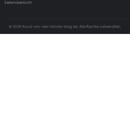
Seitenübersicht
© 2026 Rund-um-die-familie-blog.de. Alle Rechte vorbehalten.