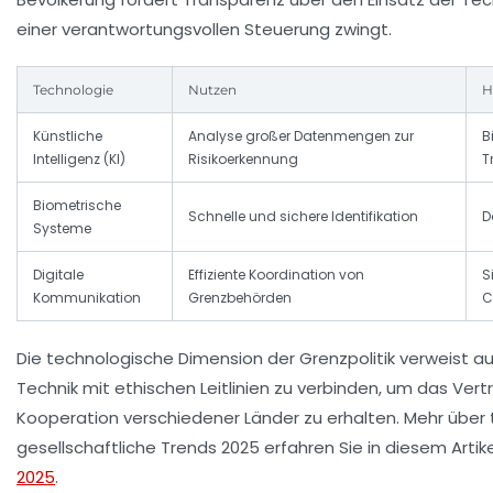
einer verantwortungsvollen Steuerung zwingt.
Technologie
Nutzen
H
Künstliche
Analyse großer Datenmengen zur
B
Intelligenz (KI)
Risikoerkennung
T
Biometrische
Schnelle und sichere Identifikation
D
Systeme
Digitale
Effiziente Koordination von
S
Kommunikation
Grenzbehörden
C
Die technologische Dimension der Grenzpolitik verweist au
Technik mit ethischen Leitlinien zu verbinden, um das Ver
Kooperation verschiedener Länder zu erhalten. Mehr über
gesellschaftliche Trends 2025 erfahren Sie in diesem Artik
2025
.