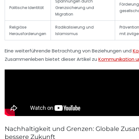
Spannungen durch
Förderung
Politische Identität
Grenzsicherung und
gesellsch
Migration
Religiöse
Radikalisierung und
Präventi
Herausforderungen
Islamismus
mit zivilg
Eine weiterführende Betrachtung von Beziehungen und
Ko
Zusammenleben bietet dieser Artikel zu
Kommunikation u
Nachhaltigkeit und Grenzen: Globale Zusa
bessere Zukunft