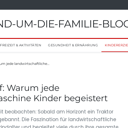
D-UM-DIE-FAMILIE-BLO
FREIZEIT & AKTIVITÄTEN
GESUNDHEIT & ERNÄHRUNG
KINDERERZI
um jede landwirtschaftliche…
f: Warum jede
aschine Kinder begeistert
eit beobachten: Sobald am Horizont ein Traktor
ebannt. Die Faszination für landwirtschaftliche
indalter und begleitet viele durch ihre gesamte