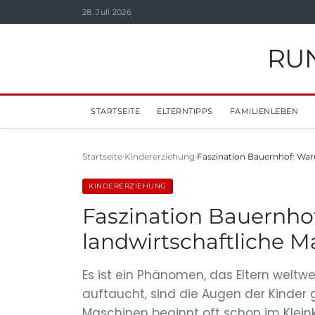
28. Juli 2026
RUN
STARTSEITE
ELTERNTIPPS
FAMILIENLEBEN
Startseite
Kindererziehung
Faszination Bauernhof: War
KINDERERZIEHUNG
Faszination Bauernho
landwirtschaftliche M
Es ist ein Phänomen, das Eltern weltw
auftaucht, sind die Augen der Kinder g
Maschinen beginnt oft schon im Kleink