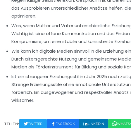
Regelmäßige Selbstreflexion, Gespräch mit anderen El
das Ausprobieren unterschiedlicher Ansätze helfen, di
optimieren.
Was, wenn Mutter und Vater unterschiedliche Erziehun
Wichtig ist eine offene Kommunikation und das Find
Kompromisse, um eine stabile und konsistente Erziehu
Wie kann ich digitale Medien sinnvoll in die Erziehung e
Durch altersgerechte Nutzung und gemeinsame Medien
Medien als Förderinstrument für Bildung und soziale K
Ist ein strengerer Erziehungsstil im Jahr 2025 noch ze
Strenge Erziehungsstile ohne emotionale Unterstützun
förderlich. Ein ausgewogener und respektvoller Ansatz
wirksamer.
TEILEN:
TWITTER
FACEBOOK
LINKEDIN
WHATS