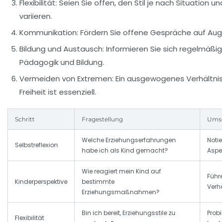
Flexibilität:
Seien Sie offen, den Stil je nach Situation 
variieren.
Kommunikation:
Fördern Sie offene Gespräche auf Au
Bildung und Austausch:
Informieren Sie sich regelmäßig
Pädagogik und Bildung.
Vermeiden von Extremen:
Ein ausgewogenes Verhältnis
Freiheit ist essenziell.
Schritt
Fragestellung
Umse
Welche Erziehungserfahrungen
Noti
Selbstreflexion
habe ich als Kind gemacht?
Aspek
Wie reagiert mein Kind auf
Führ
Kinderperspektive
bestimmte
Verh
Erziehungsmaßnahmen?
Bin ich bereit, Erziehungsstile zu
Prob
Flexibilität