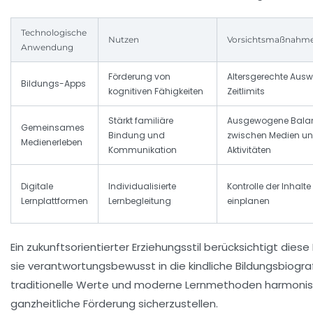
Technologische
Nutzen
Vorsichtsmaßnahm
Anwendung
Förderung von
Altersgerechte Aus
Bildungs-Apps
kognitiven Fähigkeiten
Zeitlimits
Stärkt familiäre
Ausgewogene Bala
Gemeinsames
Bindung und
zwischen Medien un
Medienerleben
Kommunikation
Aktivitäten
Digitale
Individualisierte
Kontrolle der Inhalt
Lernplattformen
Lernbegleitung
einplanen
Ein zukunftsorientierter Erziehungsstil berücksichtigt diese
sie verantwortungsbewusst in die kindliche Bildungsbiogra
traditionelle Werte und moderne Lernmethoden harmonisc
ganzheitliche Förderung sicherzustellen.