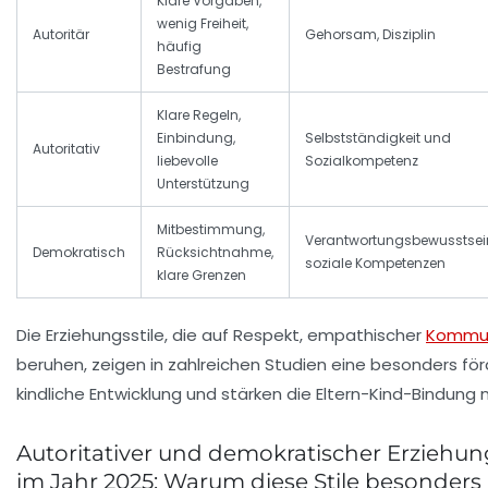
Klare Vorgaben,
wenig Freiheit,
Autoritär
Gehorsam, Disziplin
häufig
Bestrafung
Klare Regeln,
Einbindung,
Selbstständigkeit und
Autoritativ
liebevolle
Sozialkompetenz
Unterstützung
Mitbestimmung,
Verantwortungsbewusstsei
Demokratisch
Rücksichtnahme,
soziale Kompetenzen
klare Grenzen
Die Erziehungsstile, die auf Respekt, empathischer
Kommun
beruhen, zeigen in zahlreichen Studien eine besonders för
kindliche Entwicklung und stärken die Eltern-Kind-Bindung 
Autoritativer und demokratischer Erziehungs
im Jahr 2025: Warum diese Stile besonders