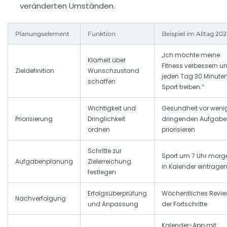
veränderten Umständen.
Planungselement
Funktion
Beispiel im Alltag 20
„Ich möchte meine
Klarheit über
Fitness verbessern u
Zieldefinition
Wunschzustand
jeden Tag 30 Minute
schaffen
Sport treiben.“
Wichtigkeit und
Gesundheit vor weni
Priorisierung
Dringlichkeit
dringenden Aufgabe
ordnen
priorisieren
Schritte zur
Sport um 7 Uhr morg
Aufgabenplanung
Zielerreichung
in Kalender eintrage
festlegen
Erfolgsüberprüfung
Wöchentliches Revi
Nachverfolgung
und Anpassung
der Fortschritte
Kalender-App mit