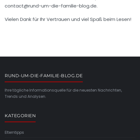
contact@rund-um-die-familie-blog.de
.
Vielen Dank für Ihr Vertrauen und viel Spaß beim Lesen!
RUND-UM-DIE-FAMILIE-BLOG.DE
Ihre tägliche Informationsquelle für die neuesten Nachrichten,
Trends und Analysen.
KATEGORIEN
Elterntipps