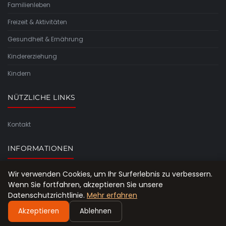
Familienleben
Freizeit & Aktivitäten
Gesundheit & Ernährung
Kindererziehung
Kindern
NÜTZLICHE LINKS
Kontakt
INFORMATIONEN
Wir verwenden Cookies, um Ihr Surferlebnis zu verbessern.
Seitenübersicht
Wenn Sie fortfahren, akzeptieren Sie unsere
Datenschutzrichtlinie.
Mehr erfahren
Akzeptieren
Ablehnen
© 2026 Rund-um-die-familie-blog.de. Alle Rechte vorbehalten.