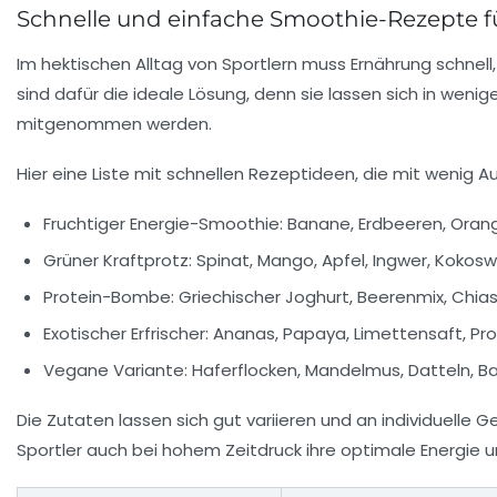
Schnelle und einfache Smoothie-Rezepte fü
Im hektischen Alltag von Sportlern muss Ernährung schnell
sind dafür die ideale Lösung, denn sie lassen sich in weni
mitgenommen werden.
Hier eine Liste mit schnellen Rezeptideen, die mit wenig
Fruchtiger Energie-Smoothie:
Banane, Erdbeeren, Orang
Grüner Kraftprotz:
Spinat, Mango, Apfel, Ingwer, Kokos
Protein-Bombe:
Griechischer Joghurt, Beerenmix, Chi
Exotischer Erfrischer:
Ananas, Papaya, Limettensaft, Pro
Vegane Variante:
Haferflocken, Mandelmus, Datteln, B
Die Zutaten lassen sich gut variieren und an individuell
Sportler auch bei hohem Zeitdruck ihre optimale
Energie
u