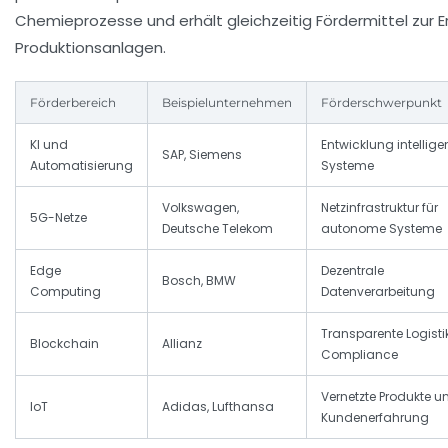
Chemieprozesse und erhält gleichzeitig Fördermittel zur Er
Produktionsanlagen.
Förderbereich
Beispielunternehmen
Förderschwerpunkt
KI und
Entwicklung intellige
SAP, Siemens
Automatisierung
Systeme
Volkswagen,
Netzinfrastruktur für
5G-Netze
Deutsche Telekom
autonome Systeme
Edge
Dezentrale
Bosch, BMW
Computing
Datenverarbeitung
Transparente Logisti
Blockchain
Allianz
Compliance
Vernetzte Produkte u
IoT
Adidas, Lufthansa
Kundenerfahrung