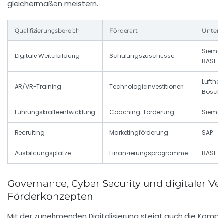
gleichermaßen meistern.
Qualifizierungsbereich
Förderart
Unte
Siem
Digitale Weiterbildung
Schulungszuschüsse
BASF
Lufth
AR/VR-Training
Technologieinvestitionen
Bosc
Führungskräfteentwicklung
Coaching-Förderung
Siem
Recruiting
Marketingförderung
SAP
Ausbildungsplätze
Finanzierungsprogramme
BASF
Governance, Cyber Security und digitaler V
Förderkonzepten
Mit der zunehmenden Digitalisierung steigt auch die Komp