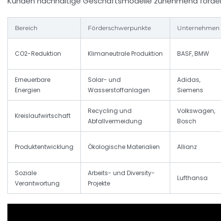
Kunden nachhaltige Geschäftsmodelle zunehmend forder
Bereich
Förderschwerpunkte
Unternehmen
CO2-Reduktion
Klimaneutrale Produktion
BASF, BMW
Erneuerbare
Solar- und
Adidas,
Energien
Wasserstoffanlagen
Siemens
Recycling und
Volkswagen,
Kreislaufwirtschaft
Abfallvermeidung
Bosch
Produktentwicklung
Ökologische Materialien
Allianz
Soziale
Arbeits- und Diversity-
Lufthansa
Verantwortung
Projekte