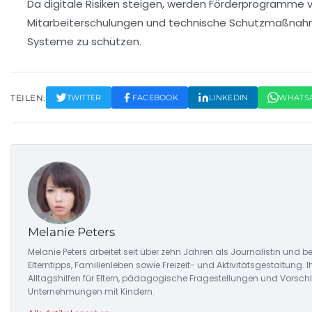
Da digitale Risiken steigen, werden Förderprogramme ve
Mitarbeiterschulungen und technische Schutzmaßnah
Systeme zu schützen.
TEILEN:
TWITTER
FACEBOOK
LINKEDIN
WHATS
Melanie Peters
Melanie Peters arbeitet seit über zehn Jahren als Journalistin und b
Elterntipps, Familienleben sowie Freizeit- und Aktivitätsgestaltung. 
Alltagshilfen für Eltern, pädagogische Fragestellungen und Vors
Unternehmungen mit Kindern.