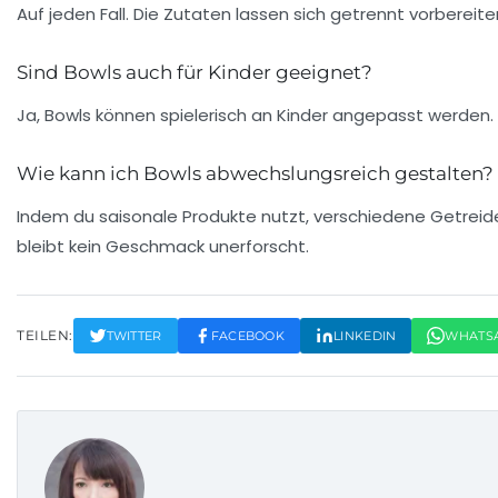
Auf jeden Fall. Die Zutaten lassen sich getrennt vorbereit
Sind Bowls auch für Kinder geeignet?
Ja, Bowls können spielerisch an Kinder angepasst werden.
Wie kann ich Bowls abwechslungsreich gestalten?
Indem du saisonale Produkte nutzt, verschiedene Getreid
bleibt kein Geschmack unerforscht.
TEILEN:
TWITTER
FACEBOOK
LINKEDIN
WHATS