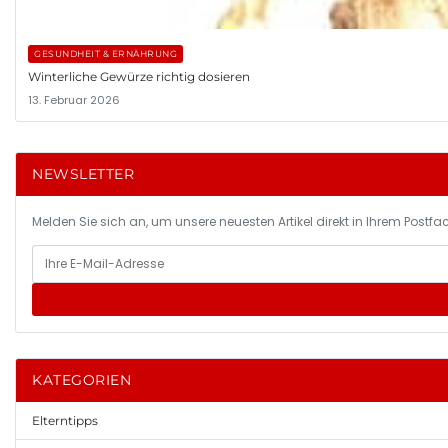
GESUNDHEIT & ERNÄHRUNG
Winterliche Gewürze richtig dosieren
13. Februar 2026
NEWSLETTER
Melden Sie sich an, um unsere neuesten Artikel direkt in Ihrem Postfac
KATEGORIEN
Elterntipps