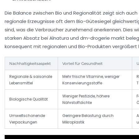
Die Balance zwischen Bio und Regionalität zeigt sich auch 
regionale Erzeugnisse oft dem Bio-Gütesiegel gleichwert
sind, was die Verbraucher zunehmend anerkennen. Dies w
starken Absatz bei
Alnatura
und
dm-drogerie markt
belegt
konsequent mit regionalen und Bio-Produkten vergrößert
Nachhaltigkeitsaspekt
Vorteil für Gesundheit
U
Regionale & saisonale
Mehr frische Vitamine, weniger
R
Lebensmittel
Konservierungsstoffe
T
Weniger Pestizide, höhere
F
Biologische Qualität
Nährstoffdichte
Ö
Umweltschonende
Geringere Belastung durch
A
Verpackungen
Mikroplastik
u