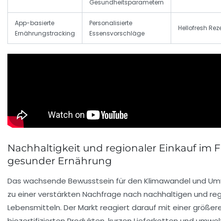
Gesundheitsparametern
App-basierte
Personalisierte
Hellofresh Re
Ernährungstracking
Essensvorschläge
Nachhaltigkeit und regionaler Einkauf im 
gesunder Ernährung
Das wachsende Bewusstsein für den Klimawandel und Um
zu einer verstärkten Nachfrage nach nachhaltigen und re
Lebensmitteln. Der Markt reagiert darauf mit einer größere
biozertifizierten Produkten, kurzen Lieferketten und umwel