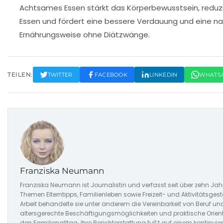
Achtsames Essen stärkt das Körperbewusstsein, reduzi
Essen und fördert eine bessere Verdauung und eine na
Ernährungsweise ohne Diätzwänge.
TEILEN:
TWITTER
FACEBOOK
LINKEDIN
WHATS
Franziska Neumann
Franziska Neumann ist Journalistin und verfasst seit über zehn Jah
Themen Elterntipps, Familienleben sowie Freizeit- und Aktivitätsgesta
Arbeit behandelte sie unter anderem die Vereinbarkeit von Beruf und
altersgerechte Beschäftigungsmöglichkeiten und praktische Orienti
den Familienalltag. Ihre Berichterstattung fußt auf einem kontinui