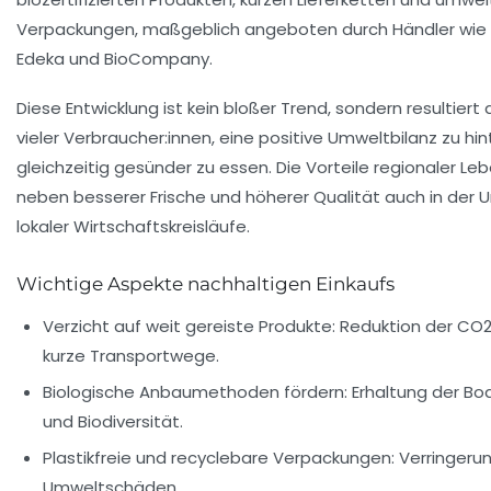
Verpackungen, maßgeblich angeboten durch Händler wie
Edeka
und
BioCompany
.
Diese Entwicklung ist kein bloßer Trend, sondern resultie
vieler Verbraucher:innen, eine positive Umweltbilanz zu hi
gleichzeitig gesünder zu essen. Die Vorteile regionaler Le
neben besserer Frische und höherer Qualität auch in der 
lokaler Wirtschaftskreisläufe.
Wichtige Aspekte nachhaltigen Einkaufs
Verzicht auf weit gereiste Produkte:
Reduktion der CO2
kurze Transportwege.
Biologische Anbaumethoden fördern:
Erhaltung der Bo
und Biodiversität.
Plastikfreie und recyclebare Verpackungen:
Verringerun
Umweltschäden.