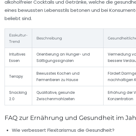
alkoholfreier Cocktails und Getränke, welche die gesundhei
eines bewussten Lebensstils betonen und bei Konsume
beliebt sind.
Esskultur-
Beschreibung
Gesundheitliche
Trend
Intuitives
Orientierung an Hunger- und
Vermeidung vo
Essen
Sättigungssignalen
bessere Verda
Bewusstes Kochen und
Fördert Darmg
Terrapy
Fermentieren zu Hause
nachhaltigen
Snacking
Qualitative, gesunde
Erhöhung der Vi
2.0
Zwischenmahlzeiten
Konzentration
FAQ zur Ernährung und Gesundheit im Jah
Wie verbessert Flexitarismus die Gesundheit?