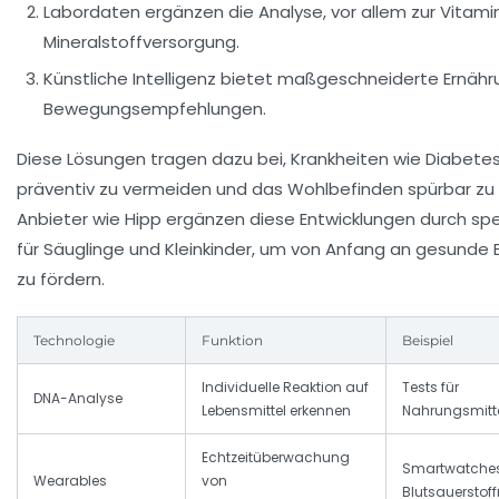
Labordaten ergänzen die Analyse, vor allem zur Vitami
Mineralstoffversorgung.
Künstliche Intelligenz bietet maßgeschneiderte Ernäh
Bewegungsempfehlungen.
Diese Lösungen tragen dazu bei, Krankheiten wie Diabetes
präventiv zu vermeiden und das Wohlbefinden spürbar zu
Anbieter wie
Hipp
ergänzen diese Entwicklungen durch spe
für Säuglinge und Kleinkinder, um von Anfang an gesund
zu fördern.
Technologie
Funktion
Beispiel
Individuelle Reaktion auf
Tests für
DNA-Analyse
Lebensmittel erkennen
Nahrungsmitte
Echtzeitüberwachung
Smartwatches
Wearables
von
Blutsauersto