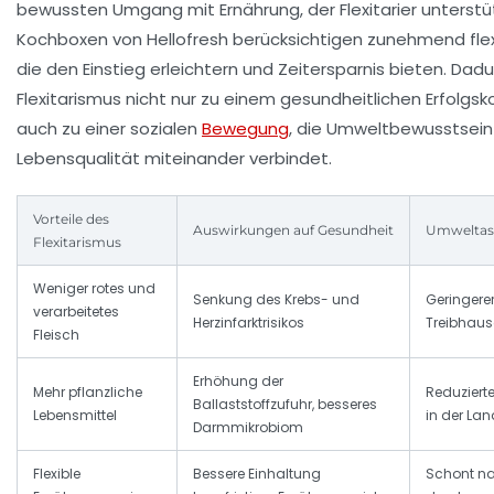
bewussten Umgang mit Ernährung, der Flexitarier unterstü
Kochboxen von
Hellofresh
berücksichtigen zunehmend flex
die den Einstieg erleichtern und Zeitersparnis bieten. Dadu
Flexitarismus nicht nur zu einem gesundheitlichen Erfolgs
auch zu einer sozialen
Bewegung
, die Umweltbewusstsein
Lebensqualität miteinander verbindet.
Vorteile des
Auswirkungen auf Gesundheit
Umweltas
Flexitarismus
Weniger rotes und
Senkung des Krebs- und
Geringere
verarbeitetes
Herzinfarktrisikos
Treibhau
Fleisch
Erhöhung der
Mehr pflanzliche
Reduziert
Ballaststoffzufuhr, besseres
Lebensmittel
in der Lan
Darmmikrobiom
Flexible
Bessere Einhaltung
Schont na