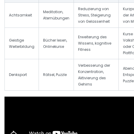
Reduzierung von
Kurzp
Meditation,
Achtsamkeit
Stress, Steigerung
der Ar
Atemübungen
von Gelassenheit
von M
Kurse 
Erweiterung des
Geistige
Bücher lesen,
Volks
Wissens, kognitive
Weiterbildung
Onlinekurse
oder 
Fitness
Platt
Verbesserung der
Abend
Konzentration,
Denksport
Rätsel, Puzzle
Entsp
Aktivierung des
Puzzle
Gehirns