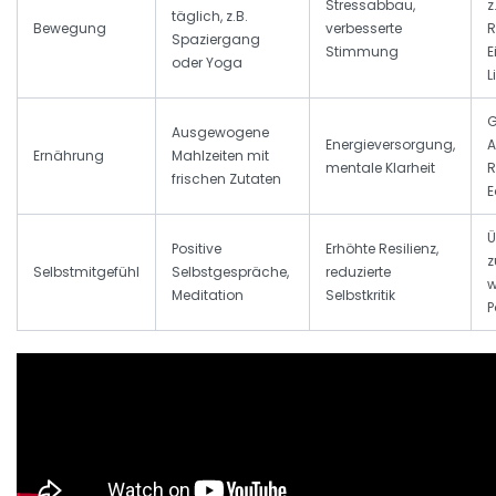
Stressabbau,
z
täglich, z.B.
Bewegung
verbesserte
R
Spaziergang
Stimmung
E
oder Yoga
L
G
Ausgewogene
Energieversorgung,
A
Ernährung
Mahlzeiten mit
mentale Klarheit
R
frischen Zutaten
E
Ü
Positive
Erhöhte Resilienz,
z
Selbstmitgefühl
Selbstgespräche,
reduzierte
w
Meditation
Selbstkritik
P