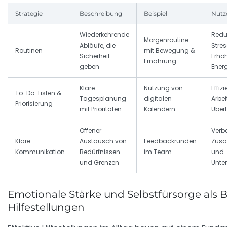
Strategie
Beschreibung
Beispiel
Nutz
Wiederkehrende
Redu
Morgenroutine
Abläufe, die
Stre
Routinen
mit Bewegung &
Sicherheit
Erhö
Ernährung
geben
Ener
Klare
Nutzung von
Effiz
To-Do-Listen &
Tagesplanung
digitalen
Arbe
Priorisierung
mit Prioritäten
Kalendern
Über
Offener
Verb
Klare
Austausch von
Feedbackrunden
Zusa
Kommunikation
Bedürfnissen
im Team
und
und Grenzen
Unte
Emotionale Stärke und Selbstfürsorge als B
Hilfestellungen