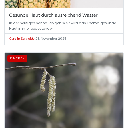
Gesunde Haut durch ausreichend Wasser
In der heutigen schnelllebigen Welt wird das Thema gesunde
Haut immer bedeutender.
•
28. November 2025
Carolin Schmidt
KINDERN