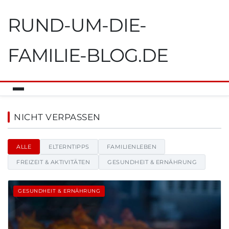
RUND-UM-DIE-
FAMILIE-BLOG.DE
Rund-um-die-familie-blog.de -
NICHT VERPASSEN
ALLE
ELTERNTIPPS
FAMILIENLEBEN
FREIZEIT & AKTIVITÄTEN
GESUNDHEIT & ERNÄHRUNG
GESUNDHEIT & ERNÄHRUNG