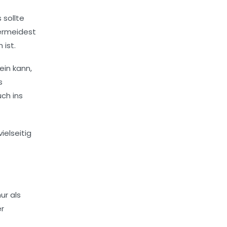
 sollte
vermeidest
 ist.
ein kann,
s
ch ins
ur als
er