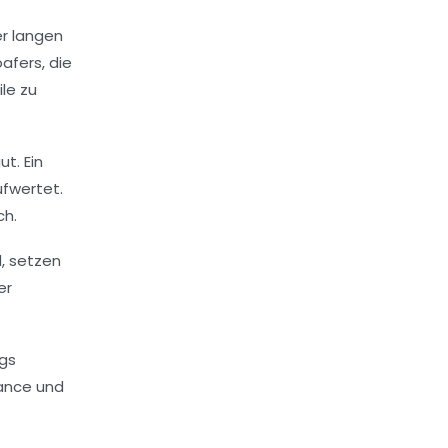
er langen
afers, die
le zu
t. Ein
ufwertet.
ch.
d, setzen
er
ngs
lance und