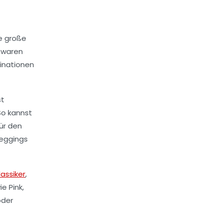
ne große
r waren
binationen
st
So kannst
ür den
Leggings
lassiker
,
e Pink,
oder