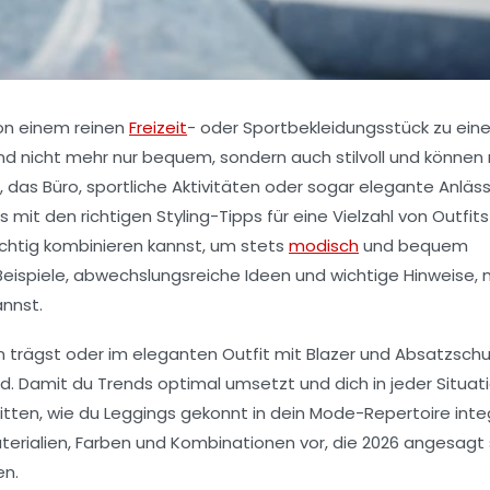
von einem reinen
Freizeit
- oder Sportbekleidungsstück zu ei
sind nicht mehr nur bequem, sondern auch stilvoll und könne
g, das Büro, sportliche Aktivitäten oder sogar elegante Anläs
it den richtigen Styling-Tipps für eine Vielzahl von Outfits 
richtig kombinieren kannst, um stets
modisch
und bequem
 Beispiele, abwechslungsreiche Ideen und wichtige Hinweise,
annst.
 trägst oder im eleganten Outfit mit Blazer und Absatzsch
. Damit du Trends optimal umsetzt und dich in jeder Situat
nitten, wie du Leggings gekonnt in dein Mode-Repertoire integ
aterialien, Farben und Kombinationen vor, die 2026 angesagt
en.