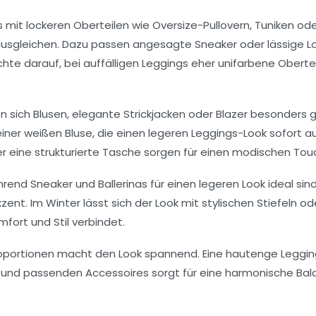
 mit lockeren Oberteilen wie Oversize-Pullovern, Tuniken od
ausgleichen. Dazu passen angesagte Sneaker oder lässige Lo
hte darauf, bei auffälligen Leggings eher unifarbene Obertei
n sich Blusen, elegante Strickjacken oder Blazer besonders gu
 einer weißen Bluse, die einen legeren Leggings-Look sofort a
r eine strukturierte Tasche sorgen für einen modischen Tou
rend Sneaker und Ballerinas für einen legeren Look ideal sin
nt. Im Winter lässt sich der Look mit stylischen Stiefeln od
ort und Stil verbindet.
 Proportionen macht den Look spannend. Eine hautenge Leggi
l und passenden Accessoires sorgt für eine harmonische Ba