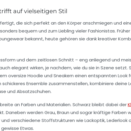
ft auf vielseitigen Stil
efertigt, die sich perfekt an den Körper anschmiegen und ei
sonders bequem und zum Liebling vieler Fashionistas. Frühe
r Loungewear bekannt, heute gehören sie dank kreativer Kom
er Passform und dem zeitlosen Schnitt – eng anliegend und mei
 auch elegant wirken, je nachdem, wie du sie in Szene setzt. 
inem oversize Hoodie und Sneakern einen entspannten Look f
en schickeres Ensemble zusammenstellen, kombiniere deine 
luse und Absatzschuhen.
ndbreite an Farben und Materialien. Schwarz bleibt dabei der
K
irkt. Daneben werden Grau, Braun und sogar kräftige Farben wi
 und verschiedene Stoffstrukturen wie Lackoptik, Lederlook 
s gewisse Etwas.