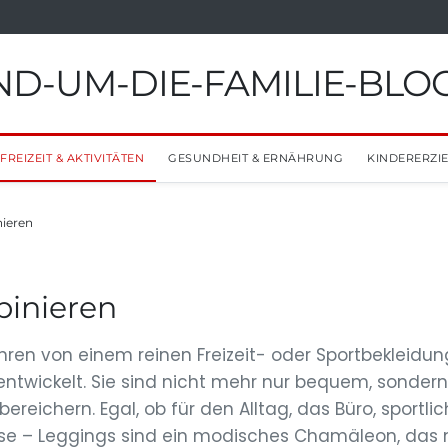
D-UM-DIE-FAMILIE-BLO
FREIZEIT & AKTIVITÄTEN
GESUNDHEIT & ERNÄHRUNG
KINDERERZI
nieren
binieren
hren von einem reinen Freizeit- oder Sportbekleidu
entwickelt. Sie sind nicht mehr nur bequem, sonder
ereichern. Egal, ob für den Alltag, das Büro, sportli
sse – Leggings sind ein modisches Chamäleon, das 