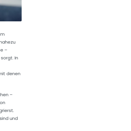
nem
n nahezu
se –
sorgt. In
 mit denen
uhen –
ion
rierst.
 sind und