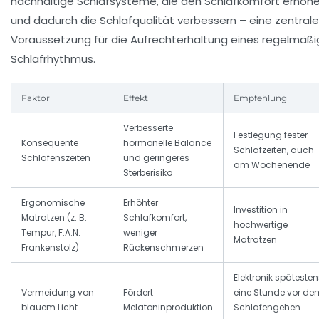
nachhaltige Schlafsysteme, die den Schlafkomfort erhöh
und dadurch die Schlafqualität verbessern – eine zentrale
Voraussetzung für die Aufrechterhaltung eines regelmäß
Schlafrhythmus.
Faktor
Effekt
Empfehlung
Verbesserte
Festlegung fester
Konsequente
hormonelle Balance
Schlafzeiten, auch
Schlafenszeiten
und geringeres
am Wochenende
Sterberisiko
Ergonomische
Erhöhter
Investition in
Matratzen (z. B.
Schlafkomfort,
hochwertige
Tempur, F.A.N.
weniger
Matratzen
Frankenstolz)
Rückenschmerzen
Elektronik spätesten
Vermeidung von
Fördert
eine Stunde vor de
blauem Licht
Melatoninproduktion
Schlafengehen