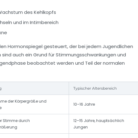
 Wachstum des Kehlkopfs
seln und im Intimbereich
kne
len Hormonspiegel gesteuert, der bei jedem Jugendlichen
n sind auch ein Grund für Stimmungsschwankungen und
 Jugendphase beobachtet werden und Teil der normalen
g
Typischer Altersbereich
hme der Körpergröße und
10–16 Jahre
e
er Stimme durch
12–15 Jahre, hauptsächlich
größerung
Jungen