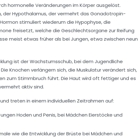
rch hormonelle Veränderungen im Körper ausgelöst.
irn, der Hypothalamus, der vermehrt das Gonadotropin-
 Hormon stimuliert wiederum die Hypophyse, die
mone freisetzt, welche die Geschlechtsorgane zur Reifung
se meist etwas früher als bei Jungen, etwa zwischen neun
klung ist der
Wachstumsschub
, bei dem Jugendliche
 Die Knochen verlängern sich, die Muskulatur verändert sich,
n zum Stimmbruch führt. Die Haut wird oft fettiger und es
vermehrt aktiv sind.
nd treten in einem individuellen Zeitrahmen auf:
ungen Hoden und Penis, bei Mädchen Eierstöcke und
ale wie die Entwicklung der Brüste bei Mädchen und