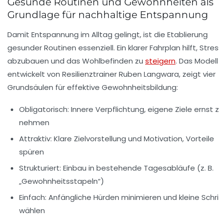
Gesunde Routinen und Gewohnheiten als
Grundlage für nachhaltige Entspannung
Damit Entspannung im Alltag gelingt, ist die Etablierung
gesunder Routinen essenziell. Ein klarer Fahrplan hilft, Stre
abzubauen und das Wohlbefinden zu
steigern
. Das Modell
entwickelt von Resilienztrainer Ruben Langwara, zeigt vier
Grundsäulen für effektive Gewohnheitsbildung:
Obligatorisch:
Innere Verpflichtung, eigene Ziele ernst 
nehmen
Attraktiv:
Klare Zielvorstellung und Motivation, Vorteile
spüren
Strukturiert:
Einbau in bestehende Tagesabläufe (z. B.
„Gewohnheitsstapeln“)
Einfach:
Anfängliche Hürden minimieren und kleine Schri
wählen