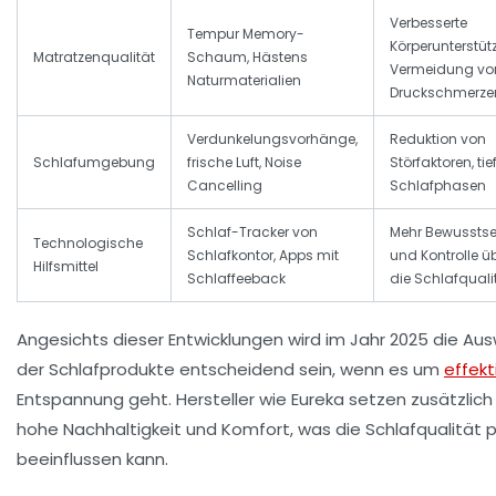
Verbesserte
Tempur Memory-
Körperunterstüt
Matratzenqualität
Schaum, Hästens
Vermeidung vo
Naturmaterialien
Druckschmerze
Verdunkelungsvorhänge,
Reduktion von
Schlafumgebung
frische Luft, Noise
Störfaktoren, tie
Cancelling
Schlafphasen
Schlaf-Tracker von
Mehr Bewusstse
Technologische
Schlafkontor, Apps mit
und Kontrolle ü
Hilfsmittel
Schlaffeeback
die Schlafquali
Angesichts dieser Entwicklungen wird im Jahr 2025 die Au
der Schlafprodukte entscheidend sein, wenn es um
effekt
Entspannung geht. Hersteller wie
Eureka
setzen zusätzlich
hohe Nachhaltigkeit und Komfort, was die Schlafqualität p
beeinflussen kann.