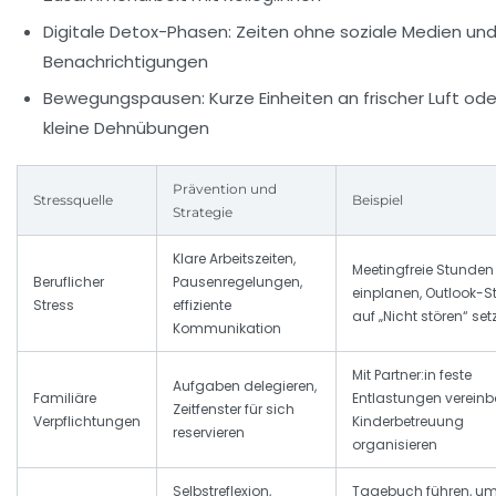
Digitale Detox-Phasen:
Zeiten ohne soziale Medien un
Benachrichtigungen
Bewegungspausen:
Kurze Einheiten an frischer Luft ode
kleine Dehnübungen
Prävention und
Stressquelle
Beispiel
Strategie
Klare Arbeitszeiten,
Meetingfreie Stunden
Beruflicher
Pausenregelungen,
einplanen, Outlook-S
Stress
effiziente
auf „Nicht stören“ set
Kommunikation
Mit Partner:in feste
Aufgaben delegieren,
Familiäre
Entlastungen vereinb
Zeitfenster für sich
Verpflichtungen
Kinderbetreuung
reservieren
organisieren
Selbstreflexion,
Tagebuch führen, u