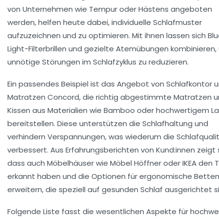
von Unternehmen wie
Tempur
oder
Hästens
angeboten
werden, helfen heute dabei, individuelle Schlafmuster
aufzuzeichnen und zu optimieren. Mit ihnen lassen sich Bl
Light-Filterbrillen und gezielte Atemübungen kombinieren
unnötige Störungen im Schlafzyklus zu reduzieren.
Ein passendes Beispiel ist das Angebot von
Schlafkontor
u
Matratzen Concord
, die richtig abgestimmte Matratzen 
Kissen aus Materialien wie
Bamboo
oder hochwertigem La
bereitstellen. Diese unterstützen die Schlafhaltung und
verhindern Verspannungen, was wiederum die Schlafquali
verbessert. Aus Erfahrungsberichten von Kund:innen zeigt s
dass auch Möbelhäuser wie
Möbel Höffner
oder
IKEA
den T
erkannt haben und die Optionen für ergonomische Bette
erweitern, die speziell auf gesunden Schlaf ausgerichtet s
Folgende Liste fasst die wesentlichen Aspekte für hochwe