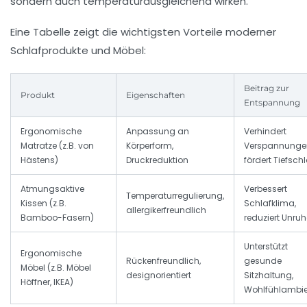
sondern auch temperaturausgleichend wirken.
Eine Tabelle zeigt die wichtigsten Vorteile moderner
Schlafprodukte und Möbel:
Beitrag zur
Produkt
Eigenschaften
Entspannung
Ergonomische
Anpassung an
Verhindert
Matratze (z.B. von
Körperform,
Verspannunge
Hästens)
Druckreduktion
fördert Tiefschl
Atmungsaktive
Verbessert
Temperaturregulierung,
Kissen (z.B.
Schlafklima,
allergikerfreundlich
Bamboo-Fasern)
reduziert Unruh
Unterstützt
Ergonomische
Rückenfreundlich,
gesunde
Möbel (z.B. Möbel
designorientiert
Sitzhaltung,
Höffner, IKEA)
Wohlfühlambie